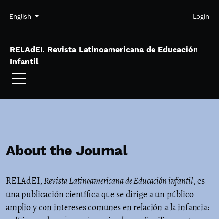
Skip to main navigation menu
Skip to main content
Skip to site footer
Admin menu
Language
English
Login
RELAdEI. Revista Latinoamericana de Educación
Infantil
About the Journal
RELAdEI,
Revista Latinoamericana de Educación infantil
, es
una publicación científica que se dirige a un público
amplio y con intereses comunes en relación a la infancia: