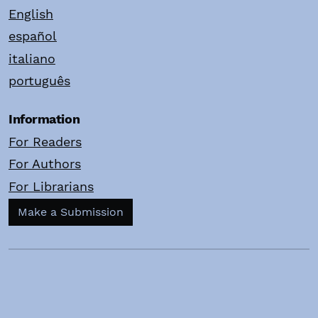
English
español
italiano
português
Information
For Readers
For Authors
For Librarians
Make a Submission
Copyright ©Fondazione Montessori Italia