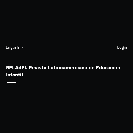
Skip to main navigation menu
Skip to main content
Skip to site footer
Admin menu
Language
English
Login
RELAdEI. Revista Latinoamericana de Educación
Infantil