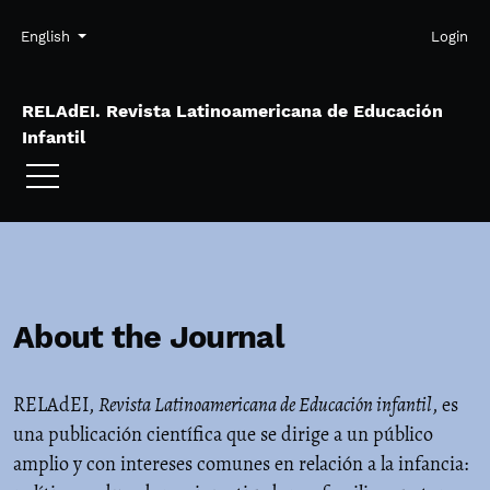
Skip to main navigation menu
Skip to main content
Skip to site footer
Admin menu
Language
English
Login
RELAdEI. Revista Latinoamericana de Educación
Infantil
About the Journal
RELAdEI,
Revista Latinoamericana de Educación infantil
, es
una publicación científica que se dirige a un público
amplio y con intereses comunes en relación a la infancia: