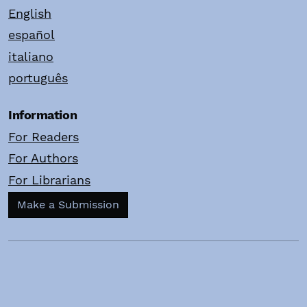
English
español
italiano
português
Information
For Readers
For Authors
For Librarians
Make a Submission
Copyright ©Fondazione Montessori Italia